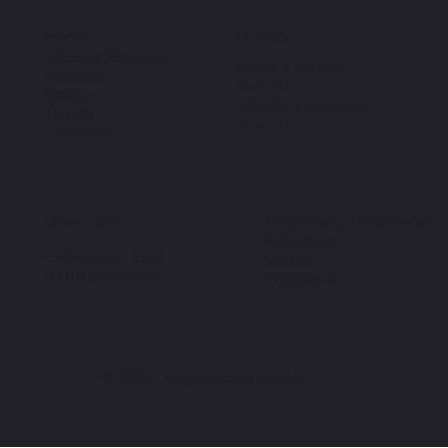
Home
Horario
Clases y Terapias
Lunes a Viernes:
Horarios
9h a 21h
Retiros
Sábado y Domingo:
Tienda
9h a 11h
Contacto
Preguntas y Respuestas
Dirección
Instagram
C/Andrade, local 1,
Correo
08018 Barcelona
Whatsapp
© 2025 - Yoga Saucha Studio