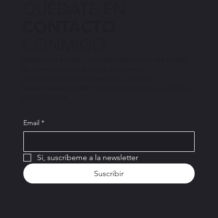
QUÉDATE EN
CONTACTO
CONMIGO
Déjame tu e-mail, prometo informarte de todas
las novedades que vayan surgiendo:
clases y eventos presenciales, cursos y
formaciones online, workshops, retiros a la India
y mucho más
Email
*
Sí, suscríbeme a la newsletter
Suscribir