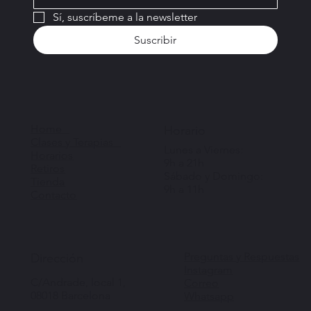
Sí, suscríbeme a la newsletter
Suscribir
Home
Horario
Clases y Terapias
Lunes a Viernes:
Horarios
9h a 21h
Retiros
Sábado y Domingo:
Tienda
9h a 11h
Contacto
Preguntas y Respuestas
Dirección
Instagram
C/Andrade, local 1,
Correo
08018 Barcelona
Whatsapp