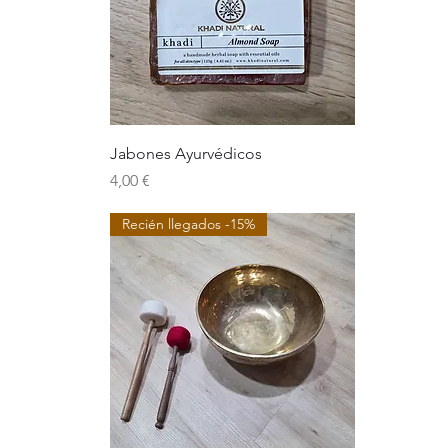
Jabones Ayurvédicos
Precio
4,00 €
Recién llegados -15%