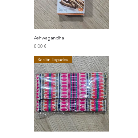
Ashwagandha
Precio
8,00 €
Recién llegados