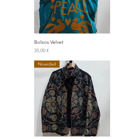
Bolsos Velvet
Precio
35,00 €
Novedad