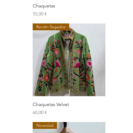
Chaquetas
Precio
55,00 €
Recién llegados
Chaquetas Velvet
Precio
60,00 €
Novedad