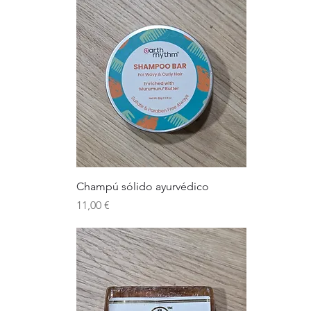
Champú sólido ayurvédico
Precio
11,00 €