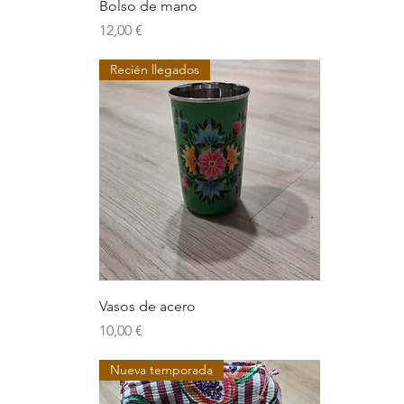
Bolso de mano
Precio
12,00 €
Recién llegados
Vasos de acero
Precio
10,00 €
Nueva temporada