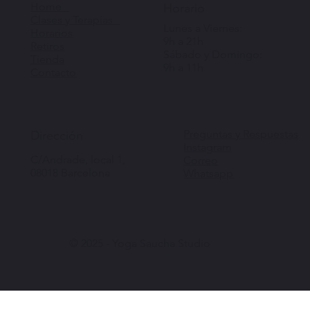
Home
Horario
Clases y Terapias
Lunes a Viernes:
Horarios
9h a 21h
Retiros
Sábado y Domingo:
Tienda
9h a 11h
Contacto
Preguntas y Respuestas
Dirección
Instagram
C/Andrade, local 1,
Correo
08018 Barcelona
Whatsapp
© 2025 - Yoga Saucha Studio