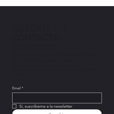
QUÉDATE EN
CONTACTO
CONMIGO
Déjame tu e-mail, prometo informarte de todas
las novedades que vayan surgiendo:
clases y eventos presenciales, cursos y
formaciones online, workshops, retiros a la India
y mucho más
Email
*
Sí, suscríbeme a la newsletter