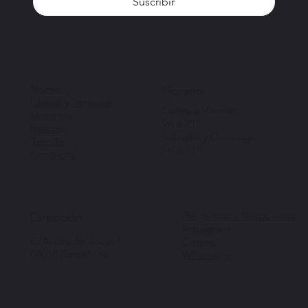
Suscribir
Home
Horario
Clases y Terapias
Lunes a Viernes:
Horarios
9h a 21h
Retiros
Sábado y Domingo:
Tienda
9h a 11h
Contacto
Preguntas y Respuestas
Dirección
Instagram
C/Andrade, local 1,
Correo
08018 Barcelona
Whatsapp