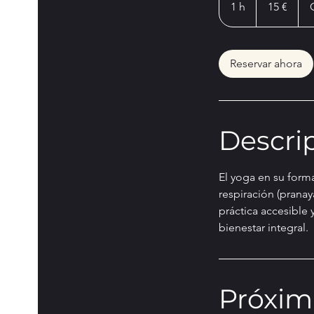
1 h
1
15 €
Reservar ahora
Descrip
El yoga en su forma
respiración (pranay
práctica accesible 
bienestar integral.
Próxim