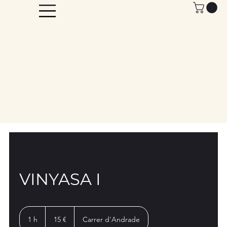
VINYASA I
15
euros
1 h
1
15 €
Carrer d'Andrade